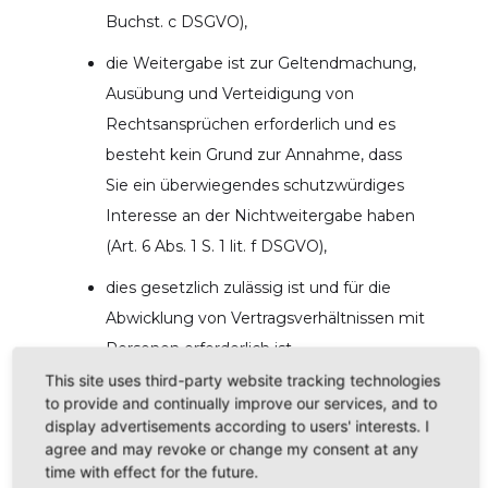
Buchst. c DSGVO),
die Weitergabe ist zur Geltendmachung,
Ausübung und Verteidigung von
Rechtsansprüchen erforderlich und es
besteht kein Grund zur Annahme, dass
Sie ein überwiegendes schutzwürdiges
Interesse an der Nichtweitergabe haben
(Art. 6 Abs. 1 S. 1 lit. f DSGVO),
dies gesetzlich zulässig ist und für die
Abwicklung von Vertragsverhältnissen mit
Personen erforderlich ist.
This site uses third-party website tracking technologies
2.
Wir nutzen den Kartendienst Google Maps
to provide and continually improve our services, and to
display advertisements according to users' interests. I
auf unserem Internetauftritt zur Darstellung
agree and may revoke or change my consent at any
interaktiver Karten und zur Erstellung von
time with effect for the future.