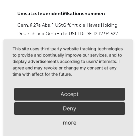
Umsatzsteueridentifikationsnummer:
Gem. § 27a Abs. 1 UStG führt die Havas Holding
Deutschland GmbH die USt-ID: DE 12 12 94 527
This site uses third-party website tracking technologies
to provide and continually improve our services, and to
B. Verantwortung; Haftung; Urheber- und
display advertisements according to users' interests. I
Nutzungsrechte
agree and may revoke or change my consent at any
time with effect for the future.
Verantwortlich gem. § 55 Abs. 2
Rundfunkstaatsvertrag 2016:
Accept
Die Geschäftsführer Peter Mergemeier (CEO
Havas Creative Group Germany), Andreas Saure
Deny
(CFO Central & Eastern Europe), Eric Schoeffler
more
(ECD Europe & CCO Group Germany), Arturo
Carranza Muñoz Luna (CFO - NEC & Middle