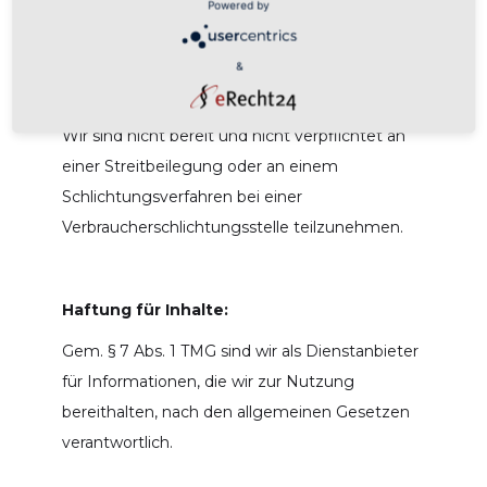
Powered by
East Region • Corporate Controlling).
&
Hinweis gem. § 36 VSBG:
Wir sind nicht bereit und nicht verpflichtet an
einer Streitbeilegung oder an einem
Schlichtungsverfahren bei einer
Verbraucherschlichtungsstelle teilzunehmen.
Haftung für Inhalte:
Gem. § 7 Abs. 1 TMG sind wir als Dienstanbieter
für Informationen, die wir zur Nutzung
bereithalten, nach den allgemeinen Gesetzen
verantwortlich.